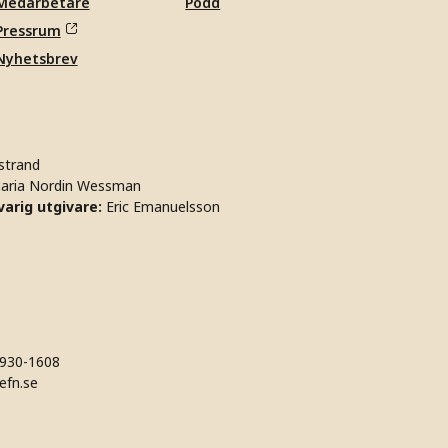
Medarbetare
Podd
Pressrum
Nyhetsbrev
strand
aria Nordin Wessman
arig utgivare:
Eric Emanuelsson
930-1608
efn.se