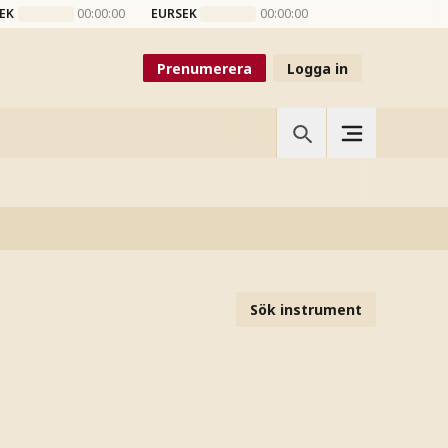
EK
00:00:00
EURSEK
00:00:00
Prenumerera
Logga in
Sök instrument