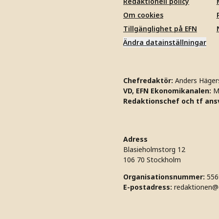
Redaktionell policy
Om cookies
Tillgänglighet på EFN
Ändra datainställningar
Chefredaktör:
Anders Häger
VD, EFN Ekonomikanalen:
M
Redaktionschef och tf ansv
Adress
Blasieholmstorg 12
106 70 Stockholm
Organisationsnummer:
556
E-postadress:
redaktionen@