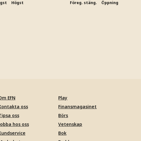
ägst
Högst
Föreg. stäng.
Öppning
Om EFN
Play
Kontakta oss
Finansmagasinet
Tipsa oss
Börs
Jobba hos oss
Vetenskap
Kundservice
Bok