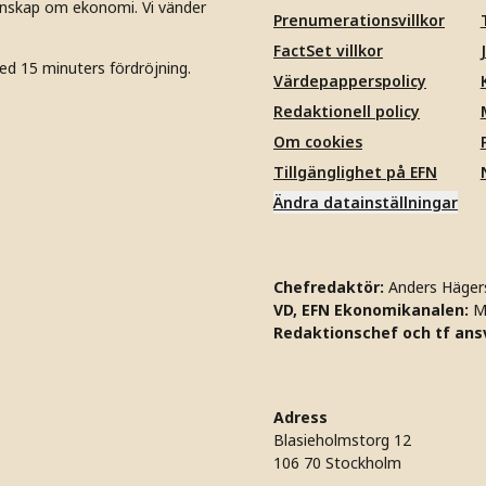
unskap om ekonomi. Vi vänder
Prenumerationsvillkor
FactSet villkor
ed 15 minuters fördröjning.
Värdepapperspolicy
Redaktionell policy
Om cookies
Tillgänglighet på EFN
Ändra datainställningar
Chefredaktör:
Anders Häger
VD, EFN Ekonomikanalen:
M
Redaktionschef och tf ansv
Adress
Blasieholmstorg 12
106 70 Stockholm