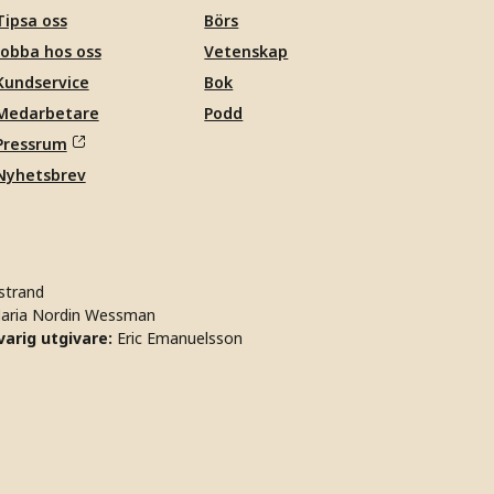
Tipsa oss
Börs
Jobba hos oss
Vetenskap
Kundservice
Bok
Medarbetare
Podd
Pressrum
Nyhetsbrev
strand
aria Nordin Wessman
arig utgivare:
Eric Emanuelsson