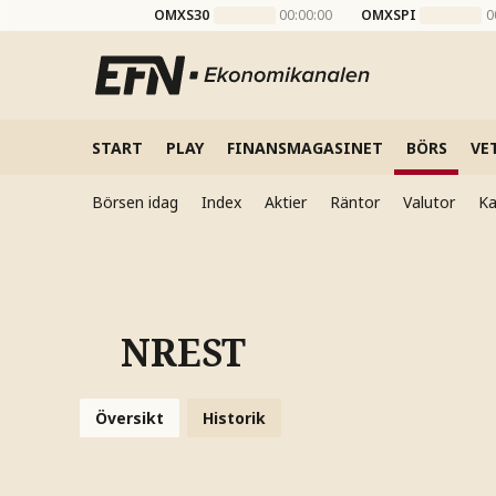
OMXS30
00:00:00
OMXSPI
0
START
PLAY
FINANSMAGASINET
BÖRS
VE
Börsen idag
Index
Aktier
Räntor
Valutor
Ka
NREST
Översikt
Historik