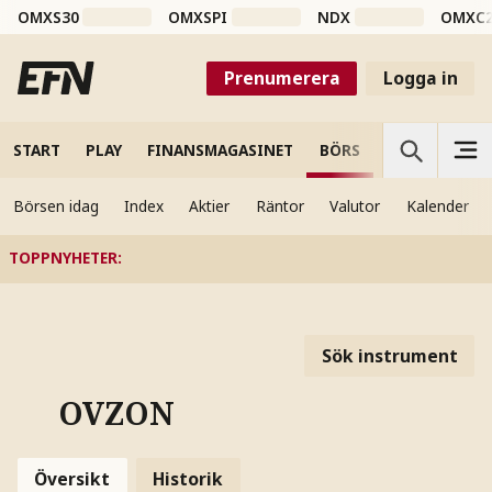
OMXS30
OMXSPI
NDX
OMXC
Prenumerera
Logga in
START
PLAY
FINANSMAGASINET
BÖRS
VETENSKAP
Börsen idag
Index
Aktier
Räntor
Valutor
Kalender
TOPPNYHETER
:
Sök instrument
OVZON
Översikt
Historik