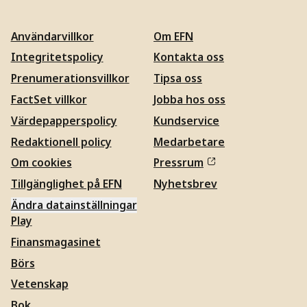
Användarvillkor
Om EFN
Integritetspolicy
Kontakta oss
Prenumerationsvillkor
Tipsa oss
FactSet villkor
Jobba hos oss
Värdepapperspolicy
Kundservice
Redaktionell policy
Medarbetare
Om cookies
Pressrum
Tillgänglighet på EFN
Nyhetsbrev
Ändra datainställningar
Play
Finansmagasinet
Börs
Vetenskap
Bok