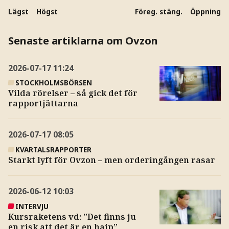
Lägst
Högst
Föreg. stäng.
Öppning
Senaste artiklarna om Ovzon
2026-07-17
11:24
STOCKHOLMSBÖRSEN
Vilda rörelser – så gick det för
rapportjättarna
2026-07-17
08:05
KVARTALSRAPPORTER
Starkt lyft för Ovzon – men orderingången rasar
2026-06-12
10:03
INTERVJU
Kursraketens vd: ”Det finns ju
en risk att det är en hajp”