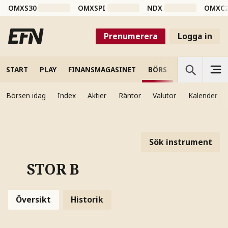
OMXS30
OMXSPI
NDX
OMXC
Prenumerera
Logga in
START
PLAY
FINANSMAGASINET
BÖRS
VETENSKAP
Börsen idag
Index
Aktier
Räntor
Valutor
Kalender
Sök instrument
STOR B
Översikt
Historik