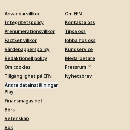
Användarvillkor
Om EFN
Integritetspolicy
Kontakta oss
Prenumerationsvillkor
Tipsa oss
FactSet villkor
Jobba hos oss
Värdepapperspolicy
Kundservice
Redaktionell policy
Medarbetare
Om cookies
Pressrum
Tillgänglighet på EFN
Nyhetsbrev
Ändra datainställningar
Play
Finansmagasinet
Börs
Vetenskap
Bok