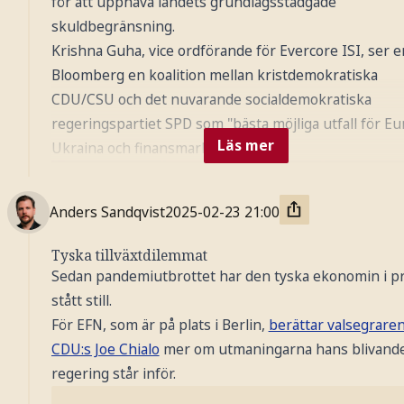
för att upphäva landets grundlagsstadgade
skuldbegränsning.
Krishna Guha, vice ordförande för Evercore ISI, ser e
Bloomberg en koalition mellan kristdemokratiska
CDU/CSU och det nuvarande socialdemokratiska
regeringspartiet SPD som "bästa möjliga utfall för Eu
Läs mer
Ukraina och finansmarknaderna".
Anders Sandqvist
2025-02-23
21:00
Tyska tillväxtdilemmat
Sedan pandemiutbrottet har den tyska ekonomin i pr
Foto: TT Nyhetsbyrån
stått still.
För EFN, som är på plats i Berlin,
berättar valsegrare
CDU:s Joe Chialo
mer om utmaningarna hans blivand
regering står inför.