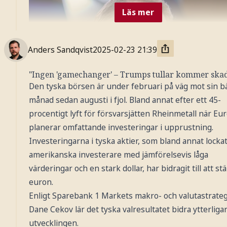
Läs mer
Anders Sandqvist
2025-02-23
21:39
"Ingen 'gamechanger' – Trumps tullar kommer ska
Den tyska börsen är under februari på väg mot sin b
månad sedan augusti i fjol. Bland annat efter ett 45-
procentigt lyft för försvarsjätten Rheinmetall när Eu
planerar omfattande investeringar i upprustning.
Investeringarna i tyska aktier, som bland annat locka
Christian Sewing, vd, Deutsche Bank
amerikanska investerare med jämförelsevis låga
värderingar och en stark dollar, har bidragit till att st
euron.
Enligt Sparebank 1 Markets makro- och valutastrate
Dane Cekov lär det tyska valresultatet bidra ytterligare
utvecklingen.