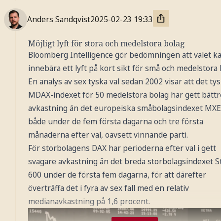
Anders Sandqvist
2025-02-23
19:33
Möjligt lyft för stora och medelstora bolag
Bloomberg Intelligence gör bedömningen att valet k
innebära ett lyft på kort sikt för små och medelstora 
En analys av sex tyska val sedan 2002 visar att det ty
MDAX-indexet för 50 medelstora bolag har gett bättr
avkastning än det europeiska småbolagsindexet MX
både under de fem första dagarna och tre första
månaderna efter val, oavsett vinnande parti.
För storbolagens DAX har perioderna efter val i gett
svagare avkastning än det breda storbolagsindexet S
600 under de första fem dagarna, för att därefter
överträffa det i fyra av sex fall med en relativ
medianavkastning på 1,6 procent.