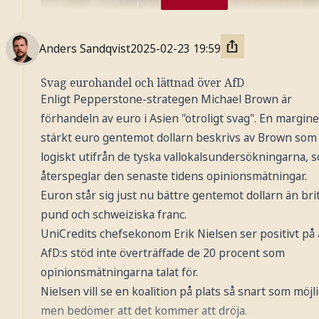
Anders Sandqvist
2025-02-23
19:59
Svag eurohandel och lättnad över AfD
Enligt Pepperstone-strategen Michael Brown är
förhandeln av euro i Asien "otroligt svag". En marginel
stärkt euro gentemot dollarn beskrivs av Brown som
logiskt utifrån de tyska vallokalsundersökningarna, 
återspeglar den senaste tidens opinionsmätningar.
Euron står sig just nu bättre gentemot dollarn än bri
pund och schweiziska franc.
Foto: AP / TT Nyhetsbyrån
UniCredits chefsekonom Erik Nielsen ser positivt på 
AfD:s stöd inte överträffade de 20 procent som
opinionsmätningarna talat för.
Nielsen vill se en koalition på plats så snart som möjli
men bedömer att det kommer att dröja.