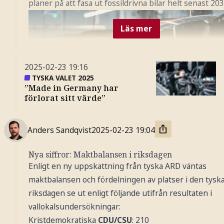
planer på att fasa ut fossildrivna bilar helt senast 203
Läs mer
2025-02-23
19:16
TYSKA VALET 2025
”Made in Germany har
förlorat sitt värde”
Anders Sandqvist
2025-02-23
19:04
Nya siffror: Maktbalansen i riksdagen
Enligt en ny uppskattning från tyska ARD väntas
Foto: AP / TT Nyhetsbyrån
maktbalansen och fördelningen av platser i den tysk
riksdagen se ut enligt följande utifrån resultaten i
vallokalsundersökningar:
Kristdemokratiska
CDU/CSU
: 210