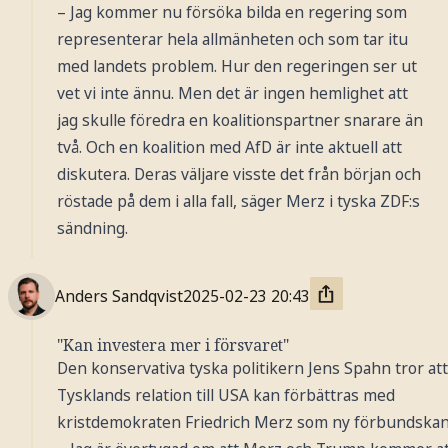
– Jag kommer nu försöka bilda en regering som
representerar hela allmänheten och som tar itu
med landets problem. Hur den regeringen ser ut
vet vi inte ännu. Men det är ingen hemlighet att
jag skulle föredra en koalitionspartner snarare än
två. Och en koalition med AfD är inte aktuell att
diskutera. Deras väljare visste det från början och
röstade på dem i alla fall, säger Merz i tyska ZDF:s
Foto: Lisa Mattisson
sändning.
Anders Sandqvist
2025-02-23
20:43
"Kan investera mer i försvaret"
Den konservativa tyska politikern Jens Spahn tror att
Tysklands relation till USA kan förbättras med
kristdemokraten Friedrich Merz som ny förbundskan