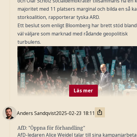
och Olaf Scholz socialdemokrater tillsammans nå en
majoritet med 11 platsers marginal och bilda en så ka
storkoalition, rapporterar tyska ARD.
Ett beslut som enligt Bloomberg har brett stöd bland
väl väljare som marknad med rådande geopolitisk
turbulens.
Läs mer
Anders Sandqvist
2025-02-23
18:11
AfD: "Öppna för förhandling"
AfD-ledaren Alice Weidel talar till sina kampanjarbeta