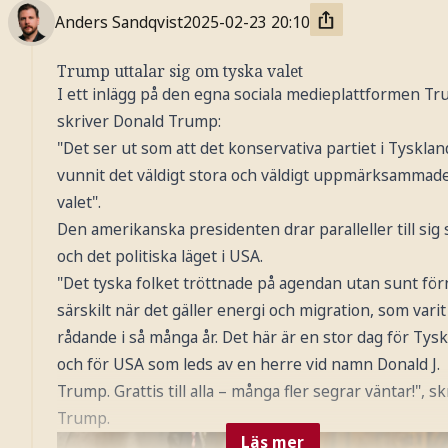
Anders Sandqvist
2025-02-23
20:10
Trump uttalar sig om tyska valet
I ett inlägg på den egna sociala medieplattformen Tr
skriver Donald Trump:
"Det ser ut som att det konservativa partiet i Tysklan
vunnit det väldigt stora och väldigt uppmärksammad
valet".
Den amerikanska presidenten drar paralleller till sig s
och det politiska läget i USA.
"Det tyska folket tröttnade på agendan utan sunt för
särskilt när det gäller energi och migration, som varit
rådande i så många år. Det här är en stor dag för Tysk
och för USA som leds av en herre vid namn Donald J.
Trump. Grattis till alla – många fler segrar väntar!", sk
Trump.
Läs mer