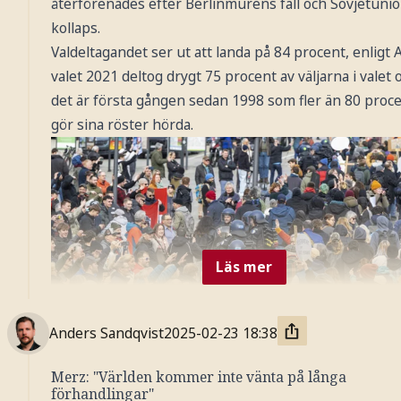
återförenades efter Berlinmurens fall och Sovjetuni
kollaps.
Friedrich Merz, till vänster, väntas få uppdraget att bi
Valdeltagandet ser ut att landa på 84 procent, enligt A
en ny regering.
Foto: AP / TT Nyhetsbyrån
valet 2021 deltog drygt 75 procent av väljarna i valet 
det är första gången sedan 1998 som fler än 80 proc
gör sina röster hörda.
Läs mer
Anders Sandqvist
2025-02-23
18:38
Merz: "Världen kommer inte vänta på långa
förhandlingar"