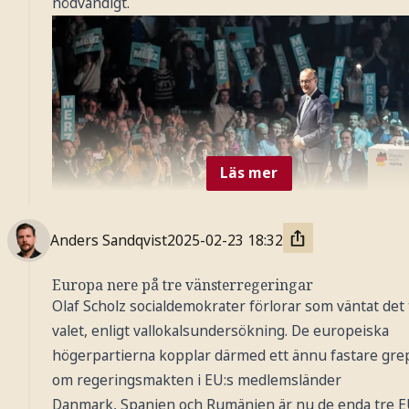
nödvändigt.
Läs mer
Anders Sandqvist
2025-02-23
18:32
Europa nere på tre vänsterregeringar
Olaf Scholz socialdemokrater förlorar som väntat det
Foto: AP / TT Nyhetsbyrån
valet, enligt vallokalsundersökning. De europeiska
högerpartierna kopplar därmed ett ännu fastare gre
om regeringsmakten i EU:s medlemsländer
Danmark, Spanien och Rumänien är nu de enda tre E