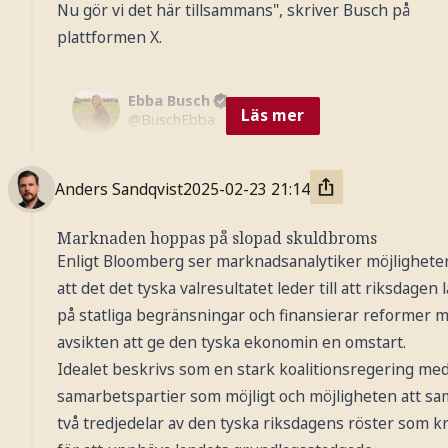
Nu gör vi det här tillsammans", skriver Busch på
Foto: AP / TT Nyhetsbyrån
plattformen X.
Ebba Busch
Läs mer
@
BuschEbba
·
Follow
Herzlichen Glückwunsch zum klaren 
Wahlsieg, lieber 
@_FriedrichMerz
. Good t
Anders Sandqvist
2025-02-23
21:14
see the members of our sister parties 
@CDU
@CSU
 carrying out such a strong 
Marknaden hoppas på slopad skuldbroms
campaign. I look forward to our 
Enligt Bloomberg ser marknadsanalytiker möjligheter 
cooperation and a fresh start to address
att det det tyska valresultatet leder till att riksdagen l
the energy crisis and strengthened 
på statliga begränsningar och finansierar reformer 
competitiveness. Our
avsikten att ge den tyska ekonomin en omstart.
8:07 PM · Feb 23, 2025
Idealet beskrivs som en stark koalitionsregering med
338
Reply
Copy link
samarbetspartier som möjligt och möjligheten att sa
två tredjedelar av den tyska riksdagens röster som k
Read 46 replies