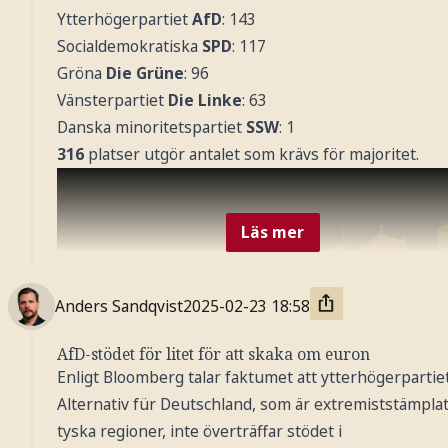
Ytterhögerpartiet
AfD
: 143
Socialdemokratiska
SPD
: 117
Gröna
Die Grüne
: 96
Vänsterpartiet
Die Linke
: 63
Danska minoritetspartiet
SSW
: 1
316
platser utgör antalet som krävs för majoritet.
Läs mer
Anders Sandqvist
2025-02-23
18:58
AfD-stödet för litet för att skaka om euron
Enligt Bloomberg talar faktumet att ytterhögerpartie
Alternativ für Deutschland, som är extremiststämplat 
tyska regioner, inte överträffar stödet i