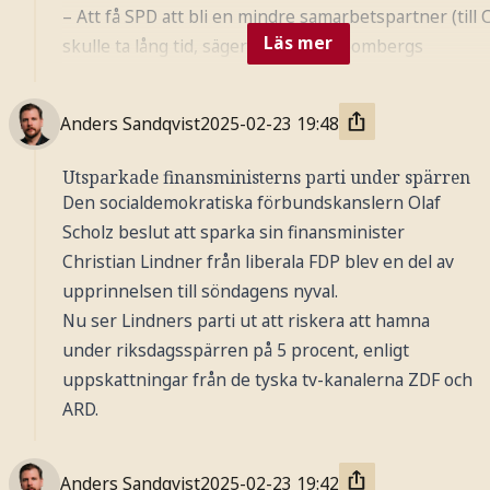
– Att få SPD att bli en mindre samarbetspartner (till
Läs mer
skulle ta lång tid, säger Nielsen i Bloombergs
direktsändning.
Rachel Tausenfeld vid det tyska rådet för utrikesrela
Anders Sandqvist
2025-02-23
19:48
konstaterar att marknaden drar en lättnadens suck ö
att ytterhögerpartiet AfD inte ser ut att ha överträffa
Utsparkade finansministerns parti under spärren
stödet i den senaste tidens opinionsmätningar:
Den socialdemokratiska förbundskanslern Olaf
– AfD var de största vinnarna sett till ökningen av rös
Scholz beslut att sparka sin finansminister
men det ligger i linje med vad mätningarna visat – de
Christian Lindner från liberala FDP blev en del av
inte starkare än så.
upprinnelsen till söndagens nyval.
Nu ser Lindners parti ut att riskera att hamna
under riksdagsspärren på 5 procent, enligt
uppskattningar från de tyska tv-kanalerna ZDF och
ARD.
Anders Sandqvist
2025-02-23
19:42