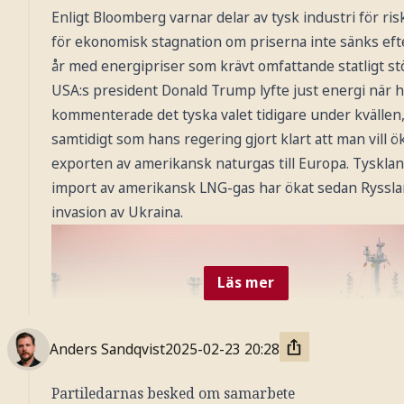
Foto: AP / TT Nyhetsbyrån
Enligt Bloomberg varnar delar av tysk industri för ri
för ekonomisk stagnation om priserna inte sänks eft
år med energipriser som krävt omfattande statligt st
USA:s president Donald Trump lyfte just energi när 
kommenterade det tyska valet tidigare under kvällen
samtidigt som hans regering gjort klart att man vill ö
exporten av amerikansk naturgas till Europa. Tyskla
import av amerikansk LNG-gas har ökat sedan Ryssl
invasion av Ukraina.
Läs mer
Anders Sandqvist
2025-02-23
20:28
Partiledarnas besked om samarbete