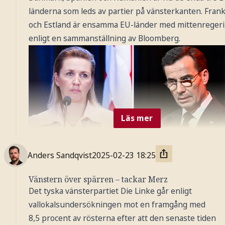
länderna som leds av partier på vänsterkanten. Frank
och Estland är ensamma EU-länder med mittenregeri
enligt en sammanställning av Bloomberg.
Läs mer
Anders Sandqvist
2025-02-23
18:25
Vänstern över spärren – tackar Merz
Valet i Tyskland utgör ytterligare ett framsteg för
Det tyska vänsterpartiet Die Linke går enligt
högerpolitik inom EU.
Foto: TT Nyhetsbyrån
vallokalsundersökningen mot en framgång med
8,5 procent av rösterna efter att den senaste tiden