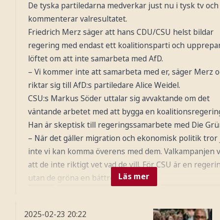
De tyska partiledarna medverkar just nu i tysk tv och
kommenterar valresultatet.
Friedrich Merz säger att hans CDU/CSU helst bildar
regering med endast ett koalitionsparti och upprepa
löftet om att inte samarbeta med AfD.
– Vi kommer inte att samarbeta med er, säger Merz 
riktar sig till AfD:s partiledare Alice Weidel.
CSU:s Markus Söder uttalar sig avvaktande om det
väntande arbetet med att bygga en koalitionsregerin
Han är skeptisk till regeringssamarbete med Die Grü
– När det gäller migration och ekonomisk politik tror 
inte vi kan komma överens med dem. Valkampanjen v
att de inte riktigt vet vad de vill. För CSU är en regeri
Läs mer
utan de gröna en bättre regering.
2025-02-23
20:22