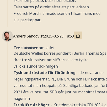
skärmen på plats buar hela lokalen.
Talet sattes på direkt efter att partiledaren
Fredrich Merch lämnade scenen tillsammans med
alla partitoppar.
Anders Sandqvist
2025-02-23
18:53
Tre slutsatser om valet
Deutsche Welles korrespondent i Berlin Thomas Sp
drar tre slutsatser om siffrorna i den tyska
vallokalsundersökningen:
Tyskland röstade för förändring
– de nuvarande
regeringspartierna SPD, Die Grüne och FDP fick inte 
valresultat man hoppats på. Samtliga backade jämför
2021 års valresultat. SPD går just nu mot sitt sämsta 
någonsin.
Ett skifte åt höger
– Kristdemokratiska CDU/CSU g