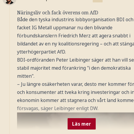
Näringsliv och fack överens om AfD
Både den tyska industrins lobbyorganisation BDI och
facket IG Metall uppmanar nu den blivande
förbundskanslern Friedrich Merz att agera snabbt i
bildandet av en ny koalitionsregering – och att stäng
ytterhögerpartiet AfD.
BDI-ordföranden Peter Leibinger säger att han vill s
stabil majoritet med förankring "i den demokratiska
mitten".
– Ju längre osäkerheten varar, desto mer kommer fö
och konsumenter att tveka kring investeringar och i
ekonomin kommer att stagnera och vårt land kommer
försvagas, säger Leibinger enligt DW.
Läs mer