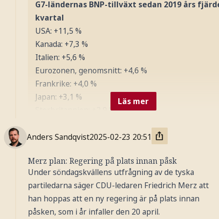
G7-ländernas BNP-tillväxt sedan 2019 års fjärd
kvartal
USA: +11,5 %
Kanada: +7,3 %
Italien: +5,6 %
Eurozonen, genomsnitt: +4,6 %
Frankrike: +4,0 %
Japan: +3,1 %
Läs mer
Storbritannien: +2,9 %
Tyskland: +0,1 %
Anders Sandqvist
2025-02-23
20:51
Källa: Marketwatch/OECD, till och med 15 januari 202
Merz plan: Regering på plats innan påsk
Under söndagskvällens utfrågning av de tyska
partiledarna säger CDU-ledaren Friedrich Merz att
han hoppas att en ny regering är på plats innan
påsken, som i år infaller den 20 april.