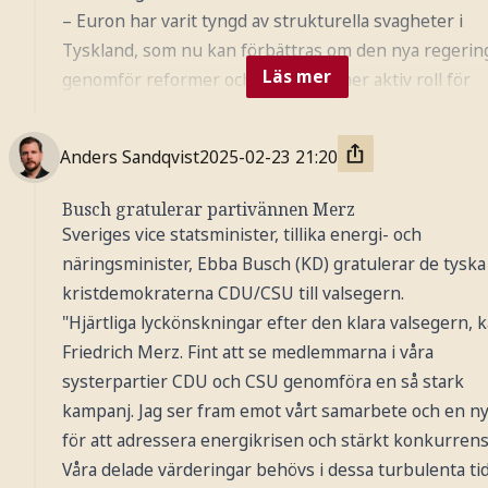
– Euron har varit tyngd av strukturella svagheter i
Tyskland, som nu kan förbättras om den nya regeri
Läs mer
genomför reformer och spelar en mer aktiv roll för
infrastruktur och försvar, säger Cekov enligt Bloomb
– Men valresultatet blir ingen gamechanger för euro
Anders Sandqvist
2025-02-23
21:20
eftersom Trumps kommande tullar kommer att skad
framöver.
Busch gratulerar partivännen Merz
Sveriges vice statsminister, tillika energi- och
näringsminister, Ebba Busch (KD) gratulerar de tyska
kristdemokraterna CDU/CSU till valsegern.
"Hjärtliga lyckönskningar efter den klara valsegern, k
Friedrich Merz. Fint att se medlemmarna i våra
systerpartier CDU och CSU genomföra en så stark
kampanj. Jag ser fram emot vårt samarbete och en ny
för att adressera energikrisen och stärkt konkurrens
Våra delade värderingar behövs i dessa turbulenta tid