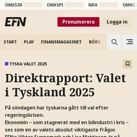
OMXS30
OMXSPI
NDX
OMXC
Prenumerera
Logga in
START
PLAY
FINANSMAGASINET
BÖRS
VETENSKAP
TYSKA VALET 2025
Direktrapport: Valet
i Tyskland 2025
På söndagen har tyskarna gått till val efter
regeringskrisen.
Ekonomin – som stagnerat med en bilindustri i kris –
ses som en av valets absolut viktigaste frågor.
EFN:s Viktor Sunnemark och Lisa Mattisson är på