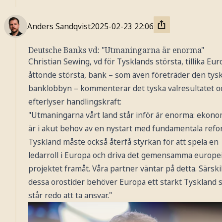
Anders Sandqvist
2025-02-23
22:06
Deutsche Banks vd: "Utmaningarna är enorma"
Christian Sewing, vd för Tysklands största, tillika Eu
åttonde största, bank – som även företräder den tys
banklobbyn – kommenterar det tyska valresultatet o
efterlyser handlingskraft:
"Utmaningarna vårt land står inför är enorma: ekono
är i akut behov av en nystart med fundamentala refo
Tyskland måste också återfå styrkan för att spela en
ledarroll i Europa och driva det gemensamma europe
projektet framåt. Våra partner väntar på detta. Särskil
dessa orostider behöver Europa ett starkt Tyskland
står redo att ta ansvar."