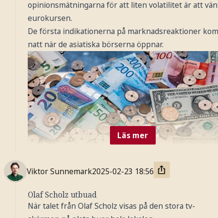
opinionsmätningarna för att liten volatilitet är att vän
eurokursen.
De första indikationerna på marknadsreaktioner kom
natt när de asiatiska börserna öppnar.
Läs mer
Viktor Sunnemark
2025-02-23
18:56
Foto: TT Nyhetsbyrån
Olaf Scholz utbuad
När talet från Olaf Scholz visas på den stora tv-