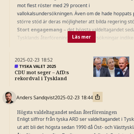
mot flest röster med 29 procent i
vallokalsundersökningen. Även om de hade hoppats p
större stöd är deras möjligheter att bilda regering stö
Stort engagemang
– det högsta valdeltagandet sed
Läs mer
Tysklands återförening 1990. Undersökningar indike
enligt Sparrow samtidigt att många väljare inte best
sig förrän under valkampanjens slutskede med ett h
2025-02-23
18:52
valdeltagande på själva valdagen.
TYSKA VALET 2025
CDU mot seger – AfD:s
rekordval i Tyskland
Anders Sandqvist
2025-02-23
18:44
Högsta valdeltagandet sedan återföreningen
Enligt siffror från tyska ARD ser valdeltagandet i Tys
ut att bli det högsta sedan 1990 då Öst- och Västtysk