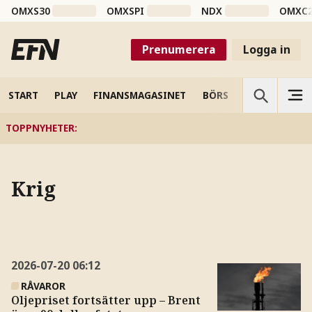
OMXS30
OMXSPI
NDX
OMXC
Prenumerera
Logga in
START
PLAY
FINANSMAGASINET
BÖRS
VETENSKAP
TOPPNYHETER
:
Krig
2026-07-20
06:12
RÅVAROR
Oljepriset fortsätter upp – Brent