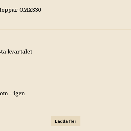
e toppar OMXS30
sta kvartalet
om – igen
Ladda fler