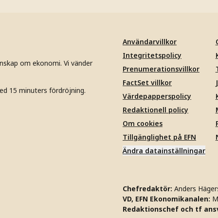
Användarvillkor
Integritetspolicy
unskap om ekonomi. Vi vänder
Prenumerationsvillkor
FactSet villkor
ed 15 minuters fördröjning.
Värdepapperspolicy
Redaktionell policy
Om cookies
Tillgänglighet på EFN
Ändra datainställningar
Chefredaktör:
Anders Häger
VD, EFN Ekonomikanalen:
M
Redaktionschef och tf ansv