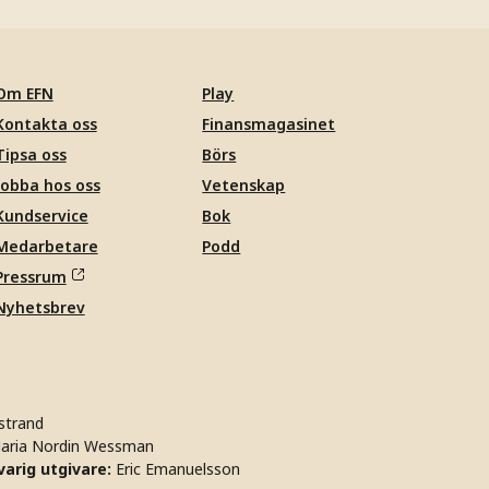
Om EFN
Play
Kontakta oss
Finansmagasinet
Tipsa oss
Börs
Jobba hos oss
Vetenskap
Kundservice
Bok
Medarbetare
Podd
Pressrum
Nyhetsbrev
strand
aria Nordin Wessman
arig utgivare:
Eric Emanuelsson