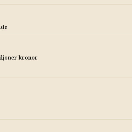
ade
miljoner kronor