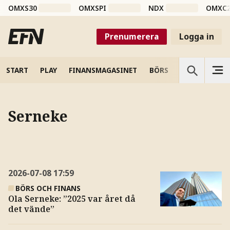
OMXS30
OMXSPI
NDX
OMXC
Prenumerera
Logga in
START
PLAY
FINANSMAGASINET
BÖRS
VETENSKAP
Serneke
2026-07-08
17:59
BÖRS OCH FINANS
Ola Serneke: ”2025 var året då
det vände”