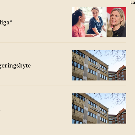
L
liga”
geringsbyte
a