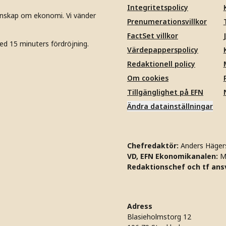
Integritetspolicy
unskap om ekonomi. Vi vänder
Prenumerationsvillkor
FactSet villkor
ed 15 minuters fördröjning.
Värdepapperspolicy
Redaktionell policy
Om cookies
Tillgänglighet på EFN
Ändra datainställningar
Chefredaktör:
Anders Häger
VD, EFN Ekonomikanalen:
M
Redaktionschef och tf ansv
Adress
Blasieholmstorg 12