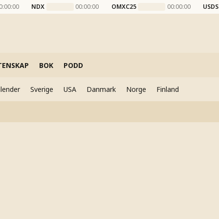
0:00:00
NDX
00:00:00
OMXC25
00:00:00
USDS
TENSKAP
BOK
PODD
lender
Sverige
USA
Danmark
Norge
Finland