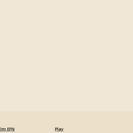
Om EFN
Play