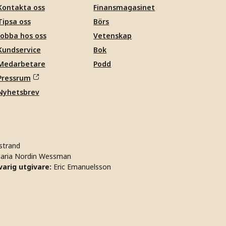
Kontakta oss
Finansmagasinet
Tipsa oss
Börs
Jobba hos oss
Vetenskap
Kundservice
Bok
Medarbetare
Podd
Pressrum
Nyhetsbrev
strand
aria Nordin Wessman
arig utgivare:
Eric Emanuelsson