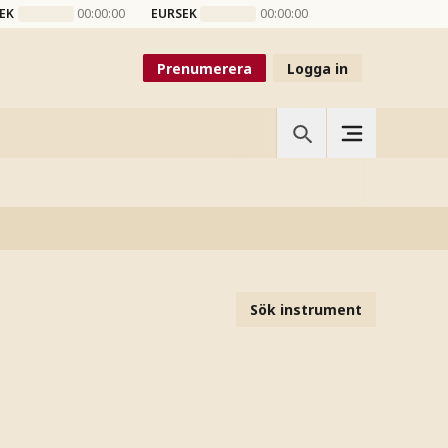
EK
00:00:00
EURSEK
00:00:00
Prenumerera
Logga in
Sök instrument