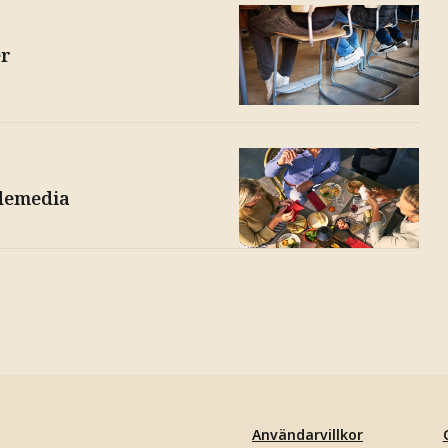
er
ademedia
Användarvillkor