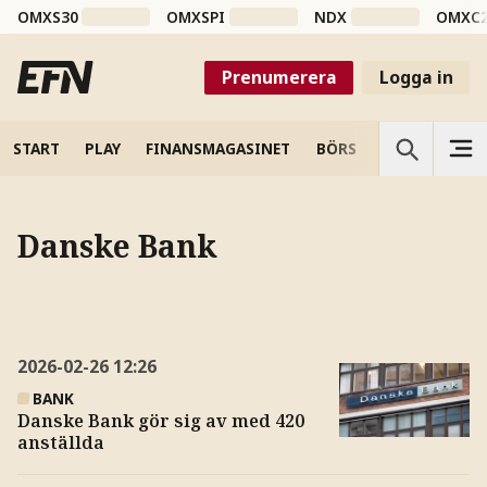
OMXS30
OMXSPI
NDX
OMXC
Prenumerera
Logga in
START
PLAY
FINANSMAGASINET
BÖRS
VETENSKAP
Danske Bank
2026-02-26
12:26
BANK
Danske Bank gör sig av med 420
anställda