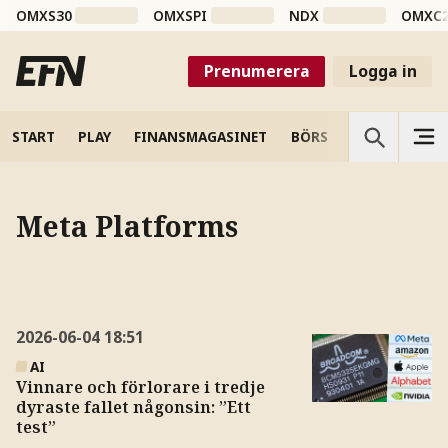
OMXS30
OMXSPI
NDX
OMXC
Prenumerera
Logga in
START
PLAY
FINANSMAGASINET
BÖRS
VETENSKAP
Meta Platforms
2026-06-04
18:51
AI
Vinnare och förlorare i tredje
dyraste fallet någonsin: ”Ett
test”