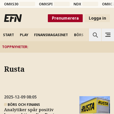
OMXS30
OMXSPI
NDX
OMXC
Prenumerera
Logga in
START
PLAY
FINANSMAGASINET
BÖRS
VETENSKAP
TOPPNYHETER
:
Rusta
2025-12-09
08:05
BÖRS OCH FINANS
Analytiker spår positiv