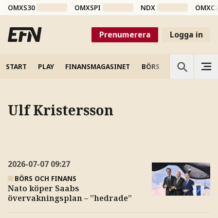
OMXS30
OMXSPI
NDX
OMXC
Prenumerera
Logga in
START
PLAY
FINANSMAGASINET
BÖRS
VETENSKAP
Ulf Kristersson
2026-07-07
09:27
BÖRS OCH FINANS
Nato köper Saabs
övervakningsplan – ”hedrade”