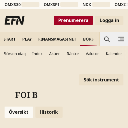
OMXS30
OMXSPI
NDX
OMXC
Prenumerera
Logga in
START
PLAY
FINANSMAGASINET
BÖRS
VETENSKAP
Börsen idag
Index
Aktier
Räntor
Valutor
Kalender
Sök instrument
FOI B
Översikt
Historik