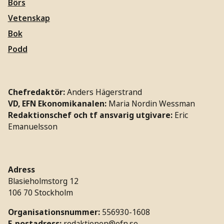
Börs
Vetenskap
Bok
Podd
Chefredaktör:
Anders Hägerstrand
VD, EFN Ekonomikanalen:
Maria Nordin Wessman
Redaktionschef och tf ansvarig utgivare:
Eric
Emanuelsson
Adress
Blasieholmstorg 12
106 70 Stockholm
Organisationsnummer:
556930-1608
E-postadress:
redaktionen@efn.se