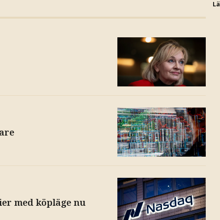
L
sare
tier med köpläge nu