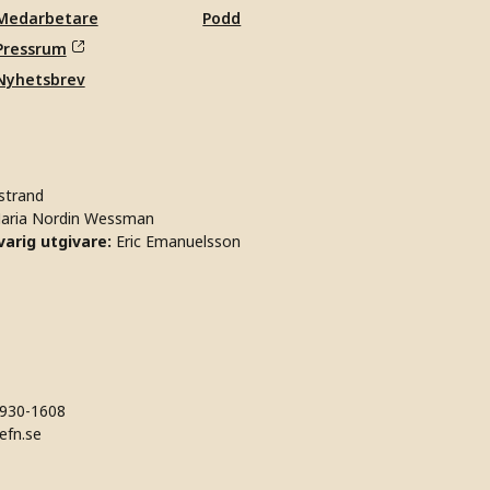
Medarbetare
Podd
Pressrum
Nyhetsbrev
strand
aria Nordin Wessman
arig utgivare:
Eric Emanuelsson
930-1608
efn.se