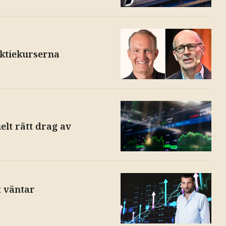
aktiekurserna
elt rätt drag av
t väntar