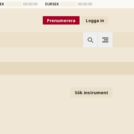
EK
00:00:00
EURSEK
00:00:00
Prenumerera
Logga in
Sök instrument