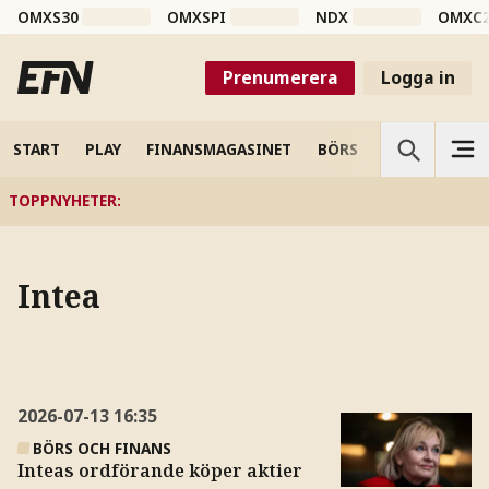
OMXS30
OMXSPI
NDX
OMXC
Prenumerera
Logga in
START
PLAY
FINANSMAGASINET
BÖRS
VETENSKAP
TOPPNYHETER
:
Intea
2026-07-13
16:35
BÖRS OCH FINANS
Inteas ordförande köper aktier