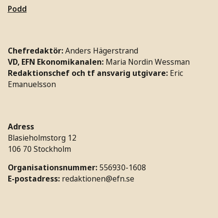
Podd
Chefredaktör:
Anders Hägerstrand
VD, EFN Ekonomikanalen:
Maria Nordin Wessman
Redaktionschef och tf ansvarig utgivare:
Eric
Emanuelsson
Adress
Blasieholmstorg 12
106 70 Stockholm
Organisationsnummer:
556930-1608
E-postadress:
redaktionen@efn.se