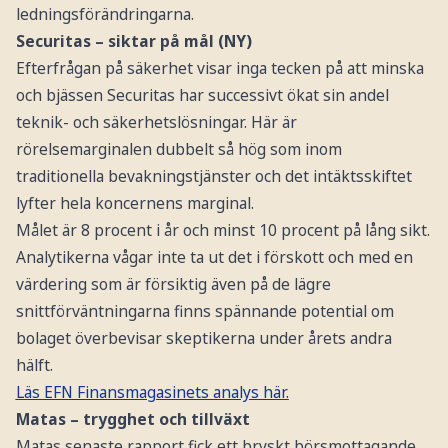
ledningsförändringarna.
Securitas – siktar på mål (NY)
Efterfrågan på säkerhet visar inga tecken på att minska
och bjässen Securitas har successivt ökat sin andel
teknik- och säkerhetslösningar. Här är
rörelsemarginalen dubbelt så hög som inom
traditionella bevakningstjänster och det intäktsskiftet
lyfter hela koncernens marginal.
Målet är 8 procent i år och minst 10 procent på lång sikt.
Analytikerna vågar inte ta ut det i förskott och med en
värdering som är försiktig även på de lägre
snittförväntningarna finns spännande potential om
bolaget överbevisar skeptikerna under årets andra
hälft.
Läs EFN Finansmagasinets analys här.
Matas – trygghet och tillväxt
Matas senaste rapport fick ett bryskt börsmottagande