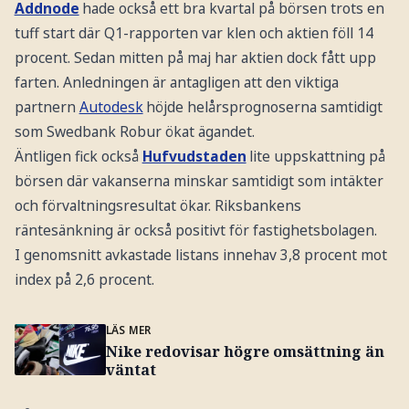
Addnode
hade också ett bra kvartal på börsen trots en
tuff start där Q1-rapporten var klen och aktien föll 14
procent. Sedan mitten på maj har aktien dock fått upp
farten. Anledningen är antagligen att den viktiga
partnern
Autodesk
höjde helårsprognoserna samtidigt
som Swedbank Robur ökat ägandet.
Äntligen fick också
Hufvudstaden
lite uppskattning på
börsen där vakanserna minskar samtidigt som intäkter
och förvaltningsresultat ökar. Riksbankens
räntesänkning är också positivt för fastighetsbolagen.
I genomsnitt avkastade listans innehav 3,8 procent mot
index på 2,6 procent.
LÄS MER
Nike redovisar högre omsättning än
väntat