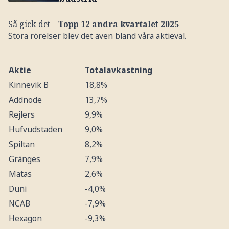
Så gick det –
Topp 12 andra kvartalet 2025
Stora rörelser blev det även bland våra aktieval.
Aktie
Totalavkastning
Kinnevik B
18,8%
Addnode
13,7%
Rejlers
9,9%
Hufvudstaden
9,0%
Spiltan
8,2%
Gränges
7,9%
Matas
2,6%
Duni
-4,0%
NCAB
-7,9%
Hexagon
-9,3%