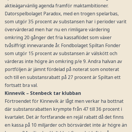
aktieägarvänlig agenda framför maktambitioner.
Datorspelbolaget Paradox, med en trogen spelarbas,
som utgör 35 procent av substansen har i perioder varit
övervärderad men har nu en rimligare värdering
omkring 20 gånger det fria kassaflödet som växer
tvåsiffrigt innevarande år. Fondbolaget Spiltan Fonder
som utgör 15 procent av substansen är välskött och
värderas inte högre än omkring p/e 9. Andra halvan av
portföljen är jämnt fördelad på noterat som onoterat
och till en substansrabatt på 27 procent är Spiltan ett
fortsatt bra val.
Kinnevik – Stenbeck tar klubban
Förtroendet för Kinnevik är lågt men verkar ha bottnat
där substansrabatten krympte från 47 till 36 procent i
kvartalet. Det är fortfarande en rejäl rabatt då det finns
en kassa på 10 miljarder och börsvärdet inte är högre än