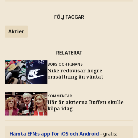
FÖLJ TAGGAR
Aktier
RELATERAT
BÖRS OCH FINANS
Nike redovisar högre
omsättning än väntat
KOMMENTAR
Här är aktierna Buffett skulle
köpa idag
Hämta EFN:s app för iOS och Android
- gratis: