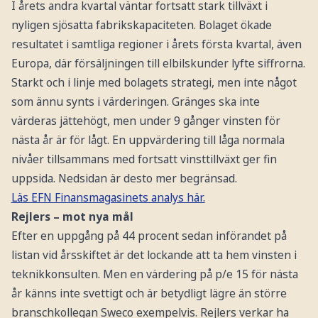
I årets andra kvartal väntar fortsatt stark tillväxt i
nyligen sjösatta fabrikskapaciteten. Bolaget ökade
resultatet i samtliga regioner i årets första kvartal, även
Europa, där försäljningen till elbilskunder lyfte siffrorna.
Starkt och i linje med bolagets strategi, men inte något
som ännu synts i värderingen. Gränges ska inte
värderas jättehögt, men under 9 gånger vinsten för
nästa år är för lågt. En uppvärdering till låga normala
nivåer tillsammans med fortsatt vinsttillväxt ger fin
uppsida. Nedsidan är desto mer begränsad.
Läs EFN Finansmagasinets analys här.
Rejlers – mot nya mål
Efter en uppgång på 44 procent sedan införandet på
listan vid årsskiftet är det lockande att ta hem vinsten i
teknikkonsulten. Men en värdering på p/e 15 för nästa
år känns inte svettigt och är betydligt lägre än större
branschkollegan Sweco exempelvis. Rejlers verkar ha