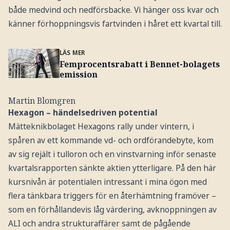
både medvind och nedförsbacke. Vi hänger oss kvar och
känner förhoppningsvis fartvinden i håret ett kvartal till.
LÄS MER
Femprocentsrabatt i Bennet-bolagets
emission
Martin Blomgren
Hexagon – händelsedriven potential
Mätteknikbolaget Hexagons rally under vintern, i
spåren av ett kommande vd- och ordförandebyte, kom
av sig rejält i tulloron och en vinstvarning inför senaste
kvartalsrapporten sänkte aktien ytterligare. På den här
kursnivån är potentialen intressant i mina ögon med
flera tänkbara triggers för en återhämtning framöver –
som en förhållandevis låg värdering, avknoppningen av
ALI och andra strukturaffärer samt de pågående