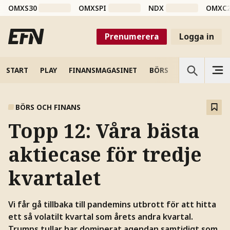
OMXS30
OMXSPI
NDX
OMXC
Prenumerera
Logga in
START
PLAY
FINANSMAGASINET
BÖRS
VETENSKAP
BÖRS OCH FINANS
Topp 12: Våra bästa
aktiecase för tredje
kvartalet
Vi får gå tillbaka till pandemins utbrott för att hitta
ett så volatilt kvartal som årets andra kvartal.
Trumps tullar har dominerat agendan samtidigt som