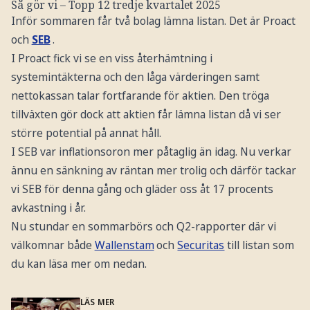
Så gör vi – Topp 12 tredje kvartalet 2025
Inför sommaren får två bolag lämna listan. Det är Proact
och
SEB
.
I Proact fick vi se en viss återhämtning i
systemintäkterna och den låga värderingen samt
nettokassan talar fortfarande för aktien. Den tröga
tillväxten gör dock att aktien får lämna listan då vi ser
större potential på annat håll.
I SEB var inflationsoron mer påtaglig än idag. Nu verkar
ännu en sänkning av räntan mer trolig och därför tackar
vi SEB för denna gång och gläder oss åt 17 procents
avkastning i år.
Nu stundar en sommarbörs och Q2-rapporter där vi
välkomnar både
Wallenstam
och
Securitas
till listan som
du kan läsa mer om nedan.
LÄS MER