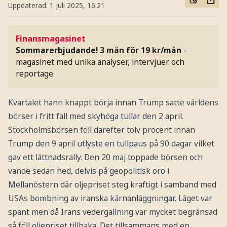
Uppdaterad:
1 juli 2025, 16:21
Finansmagasinet
Sommarerbjudande! 3 mån för 19 kr/mån
–
magasinet med unika analyser, intervjuer och
reportage.
Kvartalet hann knappt börja innan Trump satte världens
börser i fritt fall med skyhöga tullar den 2 april.
Stockholmsbörsen föll därefter tolv procent innan
Trump den 9 april utlyste en tullpaus på 90 dagar vilket
gav ett lättnadsrally. Den 20 maj toppade börsen och
vände sedan ned, delvis på geopolitisk oro i
Mellanöstern där oljepriset steg kraftigt i samband med
USAs bombning av iranska kärnanläggningar. Läget var
spänt men då Irans vedergällning var mycket begränsad
så föll oljepriset tillbaka. Det tillsammans med en