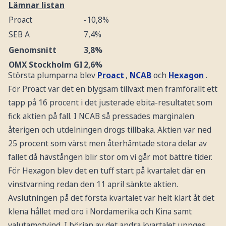
Lämnar listan
Proact
-10,8%
SEB A
7,4%
Genomsnitt
3,8%
OMX Stockholm GI
2,6%
Största plumparna blev
Proact
,
NCAB
och
Hexagon
.
Källa:
Infront
För Proact var det en blygsam tillväxt men framförallt ett
tapp på 16 procent i det justerade ebita-resultatet som
fick aktien på fall. I NCAB så pressades marginalen
återigen och utdelningen drogs tillbaka. Aktien var ned
25 procent som värst men återhämtade stora delar av
fallet då hävstången blir stor om vi går mot bättre tider.
För Hexagon blev det en tuff start på kvartalet där en
vinstvarning redan den 11 april sänkte aktien.
Avslutningen på det första kvartalet var helt klart åt det
klena hållet med oro i Nordamerika och Kina samt
valutamotvind. I början av det andra kvartalet uppges