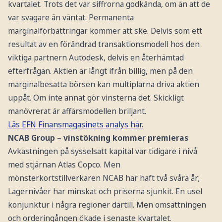
kvartalet. Trots det var siffrorna godkända, om än att de
var svagare än väntat. Permanenta
marginalförbättringar kommer att ske. Delvis som ett
resultat av en förändrad transaktionsmodell hos den
viktiga partnern Autodesk, delvis en återhämtad
efterfrågan. Aktien är långt ifrån billig, men på den
marginalbesatta börsen kan multiplarna driva aktien
uppåt. Om inte annat gör vinsterna det. Skickligt
manövrerat är affärsmodellen briljant.
Läs EFN Finansmagasinets analys här.
NCAB Group – vinstökning kommer premieras
Avkastningen på sysselsatt kapital var tidigare i nivå
med stjärnan Atlas Copco. Men
mönsterkortstillverkaren NCAB har haft två svåra år;
Lagernivåer har minskat och priserna sjunkit. En usel
konjunktur i några regioner därtill. Men omsättningen
och orderingången ökade i senaste kvartalet.