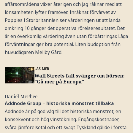
affärsområdena växer återigen och jag räknar med att
lönsamheten lyfter framöver. Inräknat förvärvet av
Poppies i Storbritannien ser värderingen ut att landa
omkring 10 gånger det operativa rörelseresultatet. Det
är en överkomlig värdering även utan förbättringar. Låga
förväntningar ger bra potential. Liten budoption från
huvudägaren Mellby Gård.
LÄS MER
Wall Streets fall svänger om börsen:
”Gå mer på Europa”
Daniel McPhee
Addnode Group – historiska mönstret tillbaka
Addnode är på god väg till det historiska mönstret; en
konsekvent och hög vinstökning. Engångskostnader,
svåra jämförelsetal och ett svagt Tyskland gällde i första