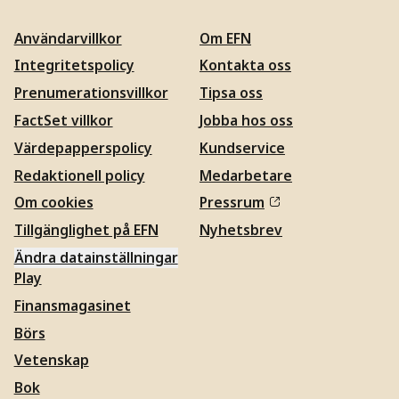
Användarvillkor
Om EFN
Integritetspolicy
Kontakta oss
Prenumerationsvillkor
Tipsa oss
FactSet villkor
Jobba hos oss
Värdepapperspolicy
Kundservice
Redaktionell policy
Medarbetare
Om cookies
Pressrum
Tillgänglighet på EFN
Nyhetsbrev
Ändra datainställningar
Play
Finansmagasinet
Börs
Vetenskap
Bok