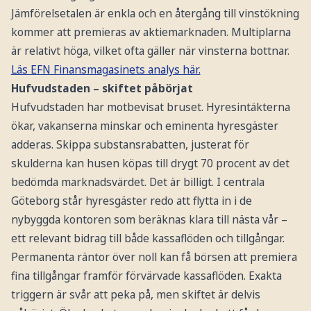
Jämförelsetalen är enkla och en återgång till vinstökning
kommer att premieras av aktiemarknaden. Multiplarna
är relativt höga, vilket ofta gäller när vinsterna bottnar.
Läs EFN Finansmagasinets analys här.
Hufvudstaden – skiftet påbörjat
Hufvudstaden har motbevisat bruset. Hyresintäkterna
ökar, vakanserna minskar och eminenta hyresgäster
adderas. Skippa substansrabatten, justerat för
skulderna kan husen köpas till drygt 70 procent av det
bedömda marknadsvärdet. Det är billigt. I centrala
Göteborg står hyresgäster redo att flytta in i de
nybyggda kontoren som beräknas klara till nästa vår –
ett relevant bidrag till både kassaflöden och tillgångar.
Permanenta räntor över noll kan få börsen att premiera
fina tillgångar framför förvärvade kassaflöden. Exakta
triggern är svår att peka på, men skiftet är delvis