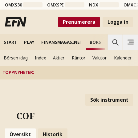
OMXS30
OMXSPI
NDX
OMXC
Prenumerera
Logga in
START
PLAY
FINANSMAGASINET
BÖRS
VETENSKAP
Börsen idag
Index
Aktier
Räntor
Valutor
Kalender
TOPPNYHETER
:
Sök instrument
COF
Översikt
Historik