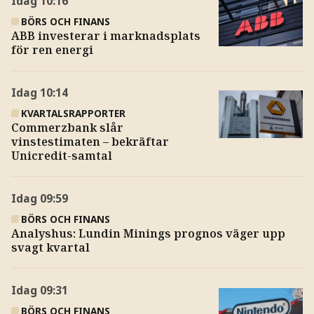
Idag
10:16
BÖRS OCH FINANS
ABB investerar i marknadsplats
för ren energi
Idag
10:14
KVARTALSRAPPORTER
Commerzbank slår
vinstestimaten – bekräftar
Unicredit-samtal
Idag
09:59
BÖRS OCH FINANS
Analyshus: Lundin Minings prognos väger upp
svagt kvartal
Idag
09:31
BÖRS OCH FINANS