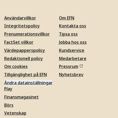
Användarvillkor
Om EFN
Integritetspolicy
Kontakta oss
Prenumerationsvillkor
Tipsa oss
FactSet villkor
Jobba hos oss
Värdepapperspolicy
Kundservice
Redaktionell policy
Medarbetare
Om cookies
Pressrum
Tillgänglighet på EFN
Nyhetsbrev
Ändra datainställningar
Play
Finansmagasinet
Börs
Vetenskap