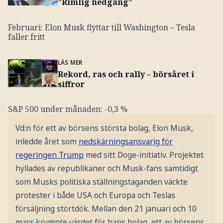
”Rimlig nedgång”
Februari: Elon Musk flyttar till Washington – Tesla
faller fritt
LÄS MER
Rekord, ras och rally – börsåret i
siffror
S&P 500 under månaden: -0,3 %
Vd:n för ett av börsens största bolag, Elon Musk,
inledde året som
nedskärningsansvarig för
regeringen Trump
med sitt Doge-initiativ. Projektet
hyllades av republikaner och Musk-fans samtidigt
som Musks politiska ställningstaganden väckte
protester i både USA och Europa och Teslas
försäljning störtdök. Mellan den 21 januari och 10
mars krympte värdet för hans bolag, ett av börsens