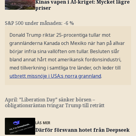
Kinas vapen i AI-kriget: Mycket lägre
priser
S&P 500 under månaden: -6 %
Donald Trump riktar 25-procentiga tullar mot
grannländerna Kanada och Mexiko när han på allvar
börjar infria sina vallöften om tullar. Besluten slår
bland annat hårt mot amerikansk fordonsindustri,
med tillverkning i samtliga tre länder, och leder till
utbrett missnöje i USA:s norra grannland
.
April: ”Liberation Day” sänker börsen –
obligationsräntan tvingar Trump till reträtt
LÄS MER
Därför försvann hotet från Deepseek