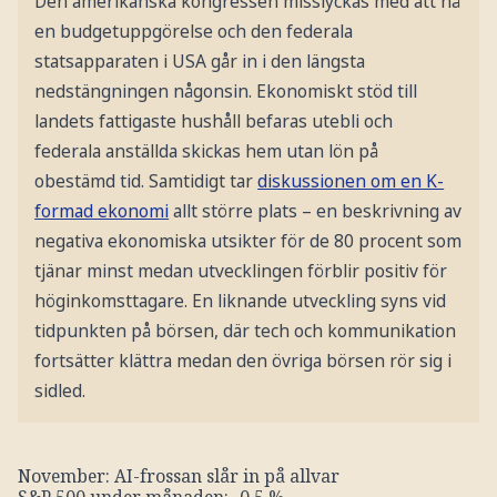
Den amerikanska kongressen misslyckas med att nå
en budgetuppgörelse och den federala
statsapparaten i USA går in i den längsta
nedstängningen någonsin. Ekonomiskt stöd till
landets fattigaste hushåll befaras utebli och
federala anställda skickas hem utan lön på
obestämd tid. Samtidigt tar
diskussionen om en K-
formad ekonomi
allt större plats – en beskrivning av
negativa ekonomiska utsikter för de 80 procent som
tjänar minst medan utvecklingen förblir positiv för
höginkomsttagare. En liknande utveckling syns vid
tidpunkten på börsen, där tech och kommunikation
fortsätter klättra medan den övriga börsen rör sig i
sidled.
November: AI-frossan slår in på allvar