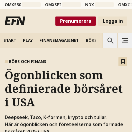
OMXS30
OMXSPI
NDX
OMXC
Prenumerera
Logga in
START
PLAY
FINANSMAGASINET
BÖRS
VETENSKAP
BÖRS OCH FINANS
Ögonblicken som
definierade börsåret
i USA
Deepseek, Taco, K-formen, krypto och tullar.
Här är ögonblicken och företeelserna som formade
börsåret 2025 i USA.