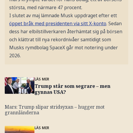
största, med närmare 47 procent.
I slutet av maj lämnade Musk uppdraget efter ett
öppet bråk med presidenten via sitt X-konto
. Sedan
dess har elbilstillverkaren återhämtat sig på börsen
och klättrat till nya rekordnivåer samtidigt som
Musks rymdbolag SpaceX går mot notering under
2026.
LÄS MER
Trump står som segrare – men
gynnas USA?
Mars: Trump slipar stridsyxan – hugger mot
grannländerna
LÄS MER