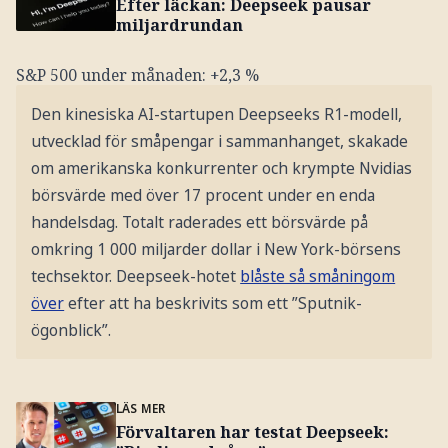
Efter läckan: Deepseek pausar
miljardrundan
S&P 500 under månaden: +2,3 %
Den kinesiska AI-startupen Deepseeks R1-modell,
utvecklad för småpengar i sammanhanget, skakade
om amerikanska konkurrenter och krympte Nvidias
börsvärde med över 17 procent under en enda
handelsdag. Totalt raderades ett börsvärde på
omkring 1 000 miljarder dollar i New York-börsens
techsektor. Deepseek-hotet
blåste så småningom
över
efter att ha beskrivits som ett ”Sputnik-
ögonblick”.
LÄS MER
Förvaltaren har testat Deepseek: