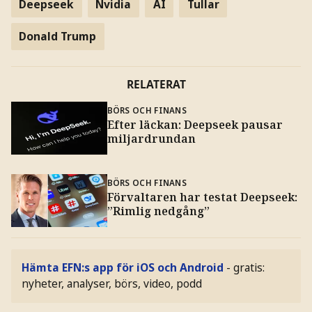
Deepseek
Nvidia
AI
Tullar
Donald Trump
RELATERAT
BÖRS OCH FINANS
Efter läckan: Deepseek pausar
miljardrundan
BÖRS OCH FINANS
Förvaltaren har testat Deepseek:
”Rimlig nedgång”
Hämta EFN:s app för iOS och Android
- gratis:
nyheter, analyser, börs, video, podd