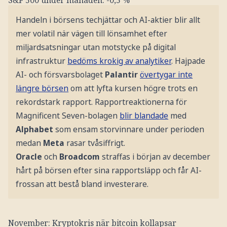
S&P 500 under månaden: -0,5 %
Handeln i börsens techjättar och AI-aktier blir allt
mer volatil när vägen till lönsamhet efter
miljardsatsningar utan motstycke på digital
infrastruktur
bedöms krokig av analytiker
. Hajpade
AI- och försvarsbolaget
Palantir
övertygar inte
längre börsen
om att lyfta kursen högre trots en
rekordstark rapport. Rapportreaktionerna för
Magnificent Seven-bolagen
blir blandade
med
Alphabet
som ensam storvinnare under perioden
medan
Meta
rasar tvåsiffrigt.
Oracle
och
Broadcom
straffas i början av december
hårt på börsen efter sina rapportsläpp och får AI-
frossan att bestå bland investerare.
November: Kryptokris när bitcoin kollapsar