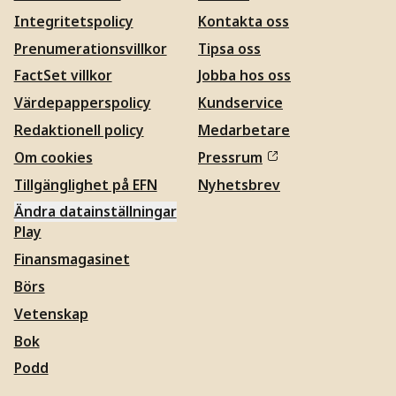
Integritetspolicy
Kontakta oss
Prenumerationsvillkor
Tipsa oss
FactSet villkor
Jobba hos oss
Värdepapperspolicy
Kundservice
Redaktionell policy
Medarbetare
Om cookies
Pressrum
Tillgänglighet på EFN
Nyhetsbrev
Ändra datainställningar
Play
Finansmagasinet
Börs
Vetenskap
Bok
Podd