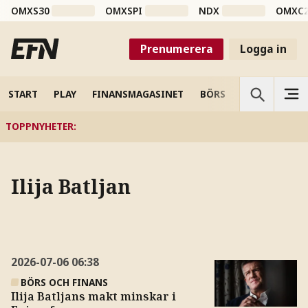
OMXS30
OMXSPI
NDX
OMXC
Prenumerera
Logga in
START
PLAY
FINANSMAGASINET
BÖRS
VETENSKAP
TOPPNYHETER
:
Ilija Batljan
2026-07-06
06:38
BÖRS OCH FINANS
Ilija Batljans makt minskar i