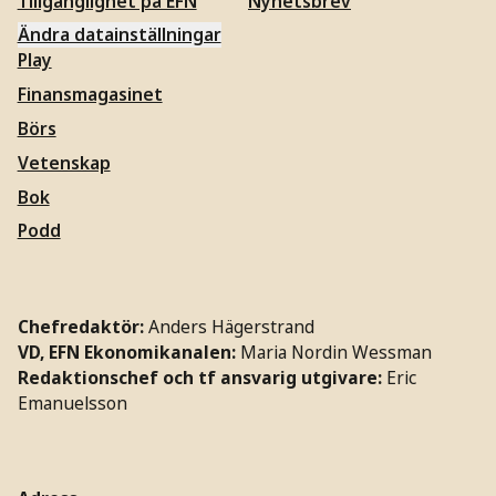
Tillgänglighet på EFN
Nyhetsbrev
Ändra datainställningar
Play
Finansmagasinet
Börs
Vetenskap
Bok
Podd
Chefredaktör:
Anders Hägerstrand
VD, EFN Ekonomikanalen:
Maria Nordin Wessman
Redaktionschef och tf ansvarig utgivare:
Eric
Emanuelsson