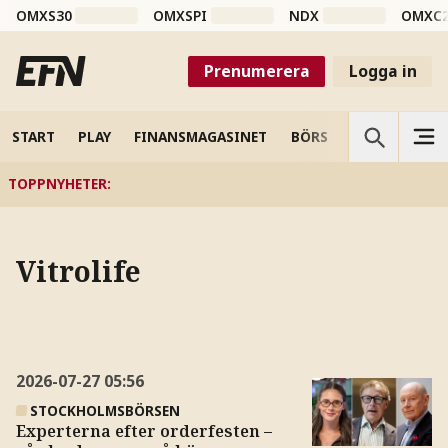
OMXS30
OMXSPI
NDX
OMXC
Prenumerera
Logga in
START
PLAY
FINANSMAGASINET
BÖRS
VETENSKAP
TOPPNYHETER
:
Vitrolife
2026-07-27
05:56
STOCKHOLMSBÖRSEN
Experterna efter orderfesten –