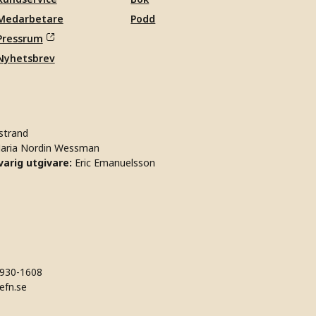
Medarbetare
Podd
Pressrum
Nyhetsbrev
strand
aria Nordin Wessman
arig utgivare:
Eric Emanuelsson
930-1608
efn.se