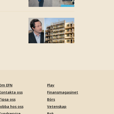
Om EFN
Play
Kontakta oss
Finansmagasinet
Tipsa oss
Börs
Jobba hos oss
Vetenskap
Kundservice
Bok