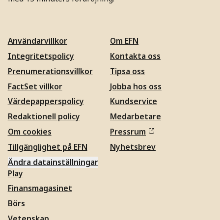
Användarvillkor
Om EFN
Integritetspolicy
Kontakta oss
Prenumerationsvillkor
Tipsa oss
FactSet villkor
Jobba hos oss
Värdepapperspolicy
Kundservice
Redaktionell policy
Medarbetare
Om cookies
Pressrum
Tillgänglighet på EFN
Nyhetsbrev
Ändra datainställningar
Play
Finansmagasinet
Börs
Vetenskap