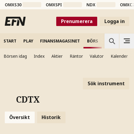
OMXS30
OMXSPI
NDX
OMXC
Prenumerera
Logga in
START
PLAY
FINANSMAGASINET
BÖRS
VETENSKAP
Börsen idag
Index
Aktier
Räntor
Valutor
Kalender
Sök instrument
CDTX
Översikt
Historik