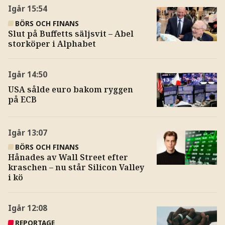
Igår
15:54
BÖRS OCH FINANS
Slut på Buffetts säljsvit – Abel
storköper i Alphabet
Igår
14:50
USA sålde euro bakom ryggen
på ECB
Igår
13:07
BÖRS OCH FINANS
Hånades av Wall Street efter
kraschen – nu står Silicon Valley
i kö
Igår
12:08
REPORTAGE