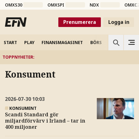
OMXS30
OMXSPI
NDX
OMXC
Prenumerera
Logga in
START
PLAY
FINANSMAGASINET
BÖRS
VETENSKAP
TOPPNYHETER
:
Konsument
2026-07-30
10:03
KONSUMENT
Scandi Standard gör
miljardförvärv i Irland – tar in
400 miljoner