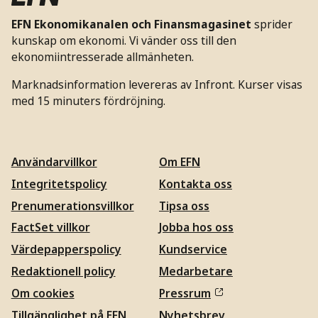
EFN Ekonomikanalen och Finansmagasinet
sprider
kunskap om ekonomi. Vi vänder oss till den
ekonomiintresserade allmänheten.
Marknadsinformation levereras av Infront. Kurser visas
med 15 minuters fördröjning.
Användarvillkor
Om EFN
Integritetspolicy
Kontakta oss
Prenumerationsvillkor
Tipsa oss
FactSet villkor
Jobba hos oss
Värdepapperspolicy
Kundservice
Redaktionell policy
Medarbetare
Om cookies
Pressrum
Tillgänglighet på EFN
Nyhetsbrev