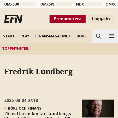
OMXS30
OMXSPI
NDX
OMXC
Prenumerera
Logga in
START
PLAY
FINANSMAGASINET
BÖRS
VETENSKAP
TOPPNYHETER
:
Fredrik Lundberg
2026-08-04
07:18
BÖRS OCH FINANS
Förvaltaren kortar Lundbergs