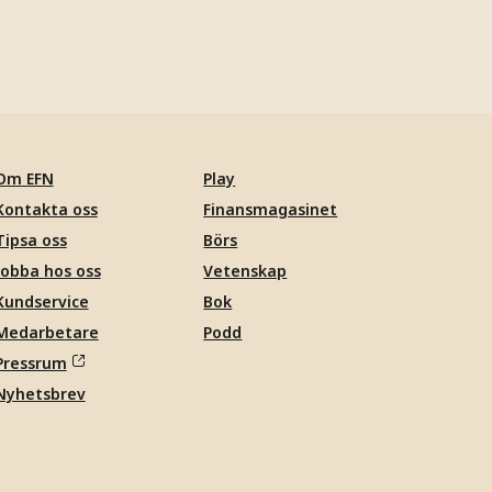
Om EFN
Play
Kontakta oss
Finansmagasinet
Tipsa oss
Börs
Jobba hos oss
Vetenskap
Kundservice
Bok
Medarbetare
Podd
Pressrum
Nyhetsbrev