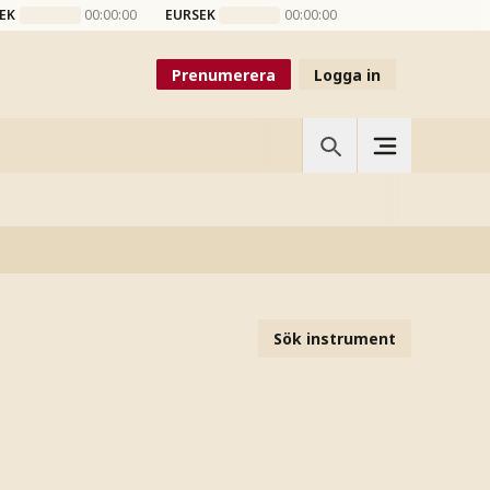
EK
00:00:00
EURSEK
00:00:00
Prenumerera
Logga in
Sök instrument