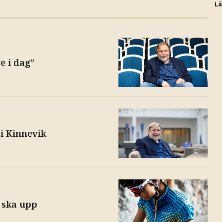
L
e i dag”
 i Kinnevik
 ska upp