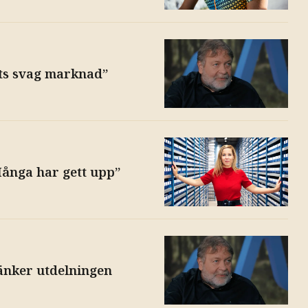
ots svag marknad”
Många har gett upp”
änker utdelningen