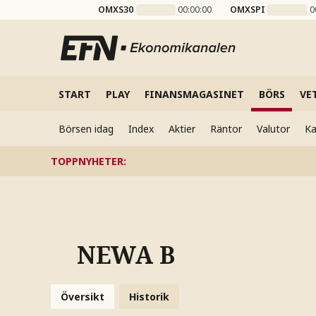
OMXS30
00:00:00
OMXSPI
0
START
PLAY
FINANSMAGASINET
BÖRS
VE
Börsen idag
Index
Aktier
Räntor
Valutor
Ka
TOPPNYHETER
:
NEWA B
Översikt
Historik