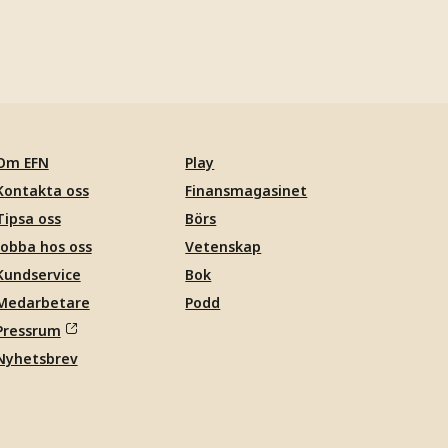
Om EFN
Play
Kontakta oss
Finansmagasinet
Tipsa oss
Börs
Jobba hos oss
Vetenskap
Kundservice
Bok
Medarbetare
Podd
Pressrum
Nyhetsbrev