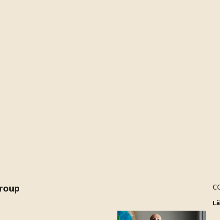
Group
C
L