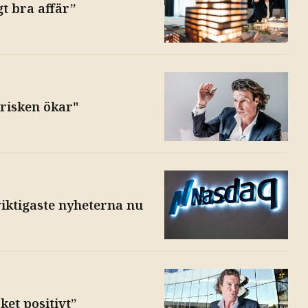
gt bra affär”
 risken ökar"
 viktigaste nyheterna nu
et positivt”