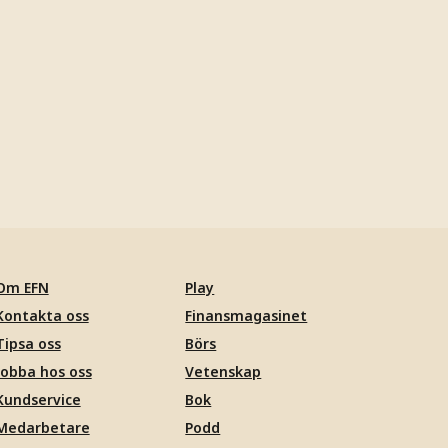
Om EFN
Play
Kontakta oss
Finansmagasinet
Tipsa oss
Börs
Jobba hos oss
Vetenskap
Kundservice
Bok
Medarbetare
Podd