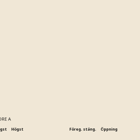
ORE A
ägst
Högst
Föreg. stäng.
Öppning