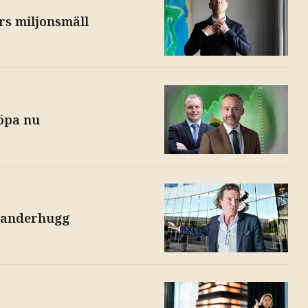
rs miljonsmäll
köpa nu
exanderhugg